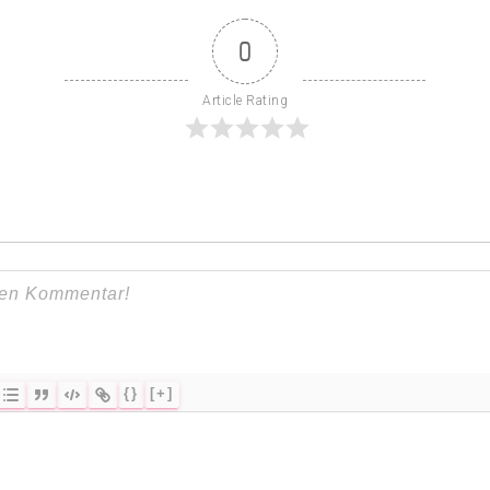
0
Article Rating
{}
[+]