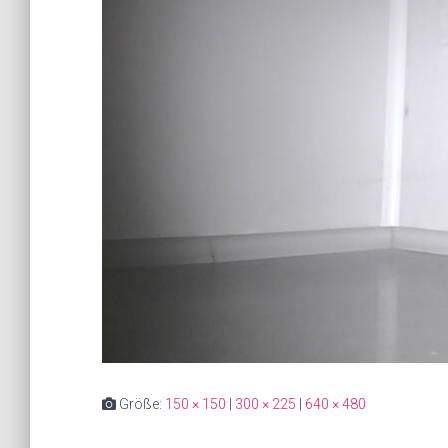
Größe:
150 × 150
|
300 × 225
|
640 × 480