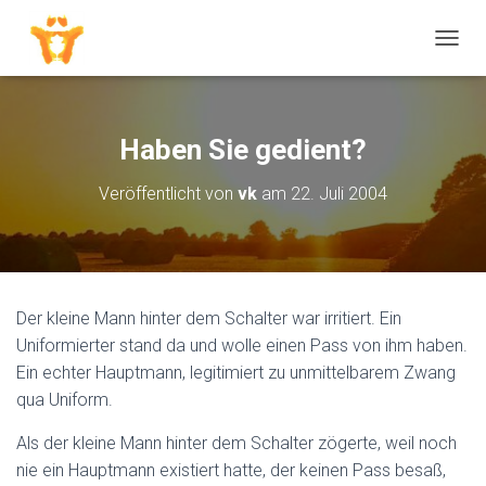
N
A
V
I
G
Haben Sie gedient?
A
T
Veröffentlicht von
vk
am
22. Juli 2004
I
O
N
U
M
S
Der kleine Mann hinter dem Schalter war irritiert. Ein
C
H
Uniformierter stand da und wolle einen Pass von ihm haben.
A
Ein echter Hauptmann, legitimiert zu unmittelbarem Zwang
L
qua Uniform.
T
E
Als der kleine Mann hinter dem Schalter zögerte, weil noch
N
nie ein Hauptmann existiert hatte, der keinen Pass besaß,