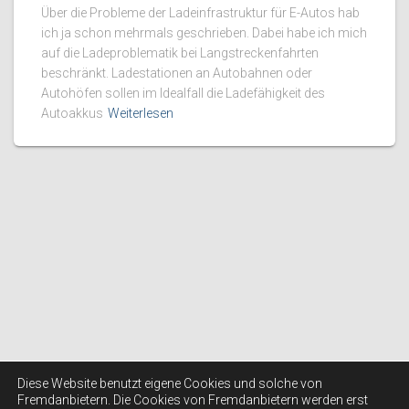
Über die Probleme der Ladeinfrastruktur für E-Autos hab
ich ja schon mehrmals geschrieben. Dabei habe ich mich
auf die Ladeproblematik bei Langstreckenfahrten
beschränkt. Ladestationen an Autobahnen oder
Autohöfen sollen im Idealfall die Ladefähigkeit des
Autoakkus
Weiterlesen
Diese Website benutzt eigene Cookies und solche von
Fremdanbietern. Die Cookies von Fremdanbietern werden erst