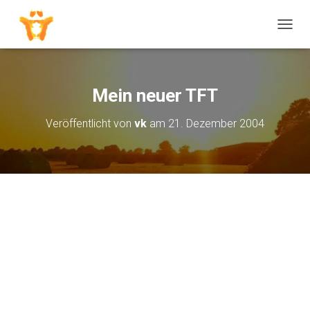
N
A
V
I
G
Mein neuer TFT
A
T
Veröffentlicht von
vk
am
21. Dezember 2004
I
O
N
U
M
S
C
H
A
L
T
E
N