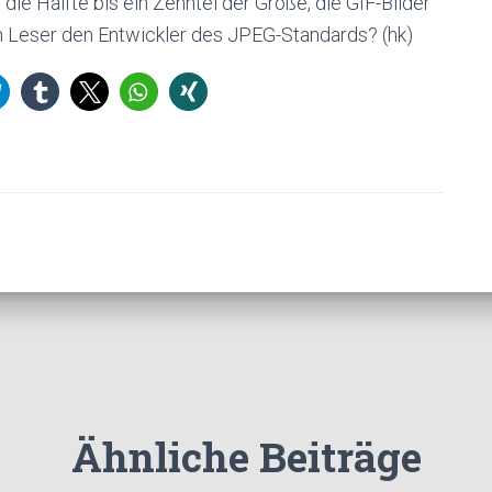
die Hälfte bis ein Zehntel der Größe, die GIF-Bilder
n Leser den Entwickler des JPEG-Standards? (hk)
Ähnliche Beiträge