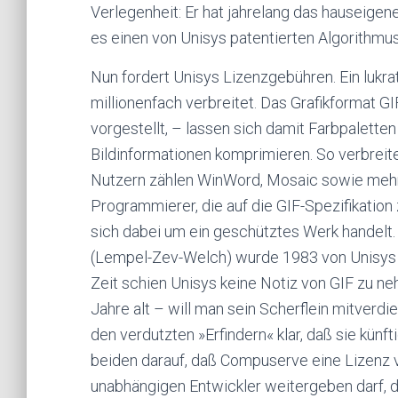
Verlegenheit: Er hat jahrelang das hauseigen
es einen von Unisys patentierten Algorithmus
Nun fordert Unisys Lizenzgebühren. Ein lukra
millionenfach verbreitet. Das Grafikformat GI
vorgestellt, – lassen sich damit Farbpalett
Bildinformationen komprimieren. So verbreite
Nutzern zählen WinWord, Mosaic sowie meh
Programmierer, die auf die GIF-Spezifikation
sich dabei um ein geschütztes Werk handel
(Lempel-Zev-Welch) wurde 1983 von Unisys 
Zeit schien Unisys keine Notiz von GIF zu ne
Jahre alt – will man sein Scherflein mitver
den verdutzten »Erfindern« klar, daß sie künft
beiden darauf, daß Compuserve eine Lizenz v
unabhängigen Entwickler weitergeben darf, d