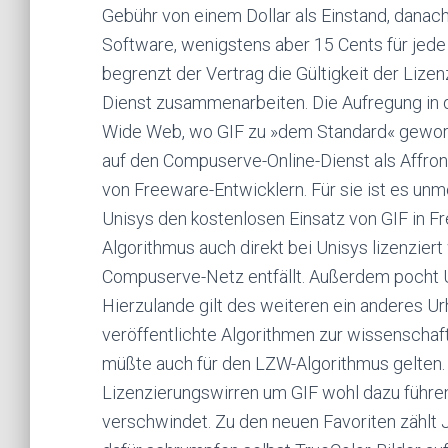
Gebühr von einem Dollar als Einstand, danach
Software, wenigstens aber 15 Cents für je
begrenzt der Vertrag die Gültigkeit der Liz
Dienst zusammenarbeiten. Die Aufregung in 
Wide Web, wo GIF zu »dem Standard« geworde
auf den Compuserve-Online-Dienst als Affront 
von Freeware-Entwicklern. Für sie ist es unm
Unisys den kostenlosen Einsatz von GIF in Fr
Algorithmus auch direkt bei Unisys lizenzier
Compuserve-Netz entfällt. Außerdem pocht Un
Hierzulande gilt des weiteren ein anderes Ur
veröffentlichte Algorithmen zur wissenschaf
müßte auch für den LZW-Algorithmus gelten. 
Lizenzierungswirren um GIF wohl dazu führen
verschwindet. Zu den neuen Favoriten zählt J