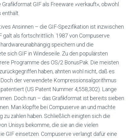
e Grafikformat GIF als Freeware »verkauft«, obwohl
 enthält.
tives Ansinnen – die GIF-Spezifikation ist inzwischen
F galt als fortschrittlich. 1987 von Compuserve
en hardwareunabhängig speichern und die
te sich GIF in Windeseile. Zu den populärsten
rere Programme des OS/2 BonusPak. Die meisten
 zurückgegriffen haben, ahnten wohl nicht, daß es
t. Doch der verwendete Kompressionsalgorithmus
patentiert (US Patent Nummer 4,558,302). Lange
hmen. Doch nun – das Grafikformat ist bereits sieben
dienen. Man klopfte bei Compuserve an und machte
ig zu zahlen haben. Schließlich einigten sich die
on Unisys bekomme, die sie an die vielen
ie GIF einsetzen. Compuserve verlangt dafür eine