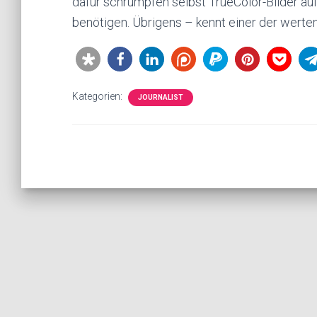
dafür schrumpfen selbst TrueColor-Bilder auf 
benötigen. Übrigens – kennt einer der werte
Kategorien:
JOURNALIST