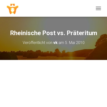
N
A
V
I
G
Rheinische Post vs. Präteritum
A
T
Veröffentlicht von
vk
am
5. Mai 2010
I
O
N
U
M
S
C
H
A
L
T
E
N