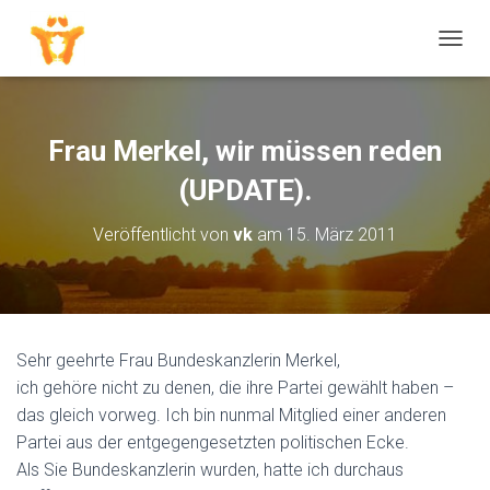
N
A
V
I
G
Frau Merkel, wir müssen reden
A
T
(UPDATE).
I
O
Veröffentlicht von
vk
am
15. März 2011
N
U
M
S
C
H
Sehr geehrte Frau Bundeskanzlerin Merkel,
A
ich gehöre nicht zu denen, die ihre Partei gewählt haben –
L
T
das gleich vorweg. Ich bin nunmal Mitglied einer anderen
E
Partei aus der entgegengesetzten politischen Ecke.
N
Als Sie Bundeskanzlerin wurden, hatte ich durchaus