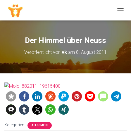
N
A
V
I
G
Der Himmel über Neuss
A
T
Veröffentlicht von
vk
am
8. August 2011
I
O
N
U
M
S
C
H
A
L
T
E
N
Kategorien:
ALLGEMEIN