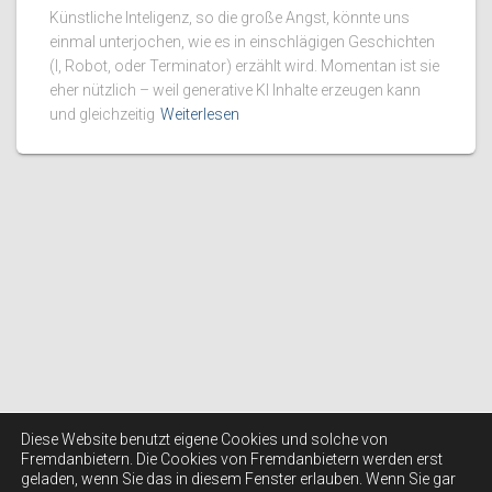
Künstliche Inteligenz, so die große Angst, könnte uns
einmal unterjochen, wie es in einschlägigen Geschichten
(I, Robot, oder Terminator) erzählt wird. Momentan ist sie
eher nützlich – weil generative KI Inhalte erzeugen kann
und gleichzeitig
Weiterlesen
Diese Website benutzt eigene Cookies und solche von
Fremdanbietern. Die Cookies von Fremdanbietern werden erst
geladen, wenn Sie das in diesem Fenster erlauben. Wenn Sie gar