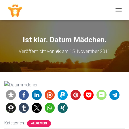
N
A
V
I
G
Ist klar. Datum Mädchen.
A
T
Veröffentlicht von
vk
am
15. November 2011
I
O
N
U
M
S
C
H
A
L
T
E
N
Kategorien:
ALLGEMEIN