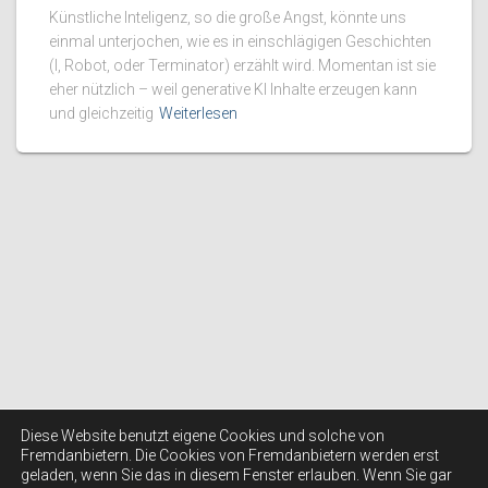
Künstliche Inteligenz, so die große Angst, könnte uns
einmal unterjochen, wie es in einschlägigen Geschichten
(I, Robot, oder Terminator) erzählt wird. Momentan ist sie
eher nützlich – weil generative KI Inhalte erzeugen kann
und gleichzeitig
Weiterlesen
Diese Website benutzt eigene Cookies und solche von
Fremdanbietern. Die Cookies von Fremdanbietern werden erst
geladen, wenn Sie das in diesem Fenster erlauben. Wenn Sie gar