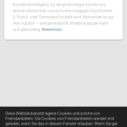
Künstliche Inteligenz, so die große Angst, könnte uns
einmal unterjochen, wie es in einschlägigen Geschichten
(I, Robot, oder Terminator) erzählt wird. Momentan ist sie
eher nützlich – weil generative KI Inhalte erzeugen kann
und gleichzeitig
Weiterlesen
Diese Website benutzt eigene Cookies und solche von
Fremdanbietern. Die Cookies von Fremdanbietern werden erst
geladen, wenn Sie das in diesem Fenster erlauben. Wenn Sie gar