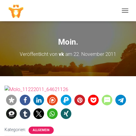
N
A
V
I
G
Moin.
A
T
Veröffentlicht von
vk
am
22. November 2011
I
O
N
U
M
S
C
H
A
L
T
E
N
Kategorien:
ALLGEMEIN