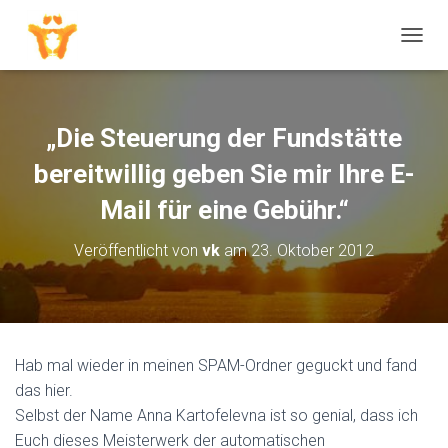
N
A
V
I
G
„Die Steuerung der Fundstätte
A
T
bereitwillig geben Sie mir Ihre E-
I
O
Mail für eine Gebühr.“
N
U
Veröffentlicht von
vk
am
23. Oktober 2012
M
S
C
H
A
L
Hab mal wieder in meinen SPAM-Ordner geguckt und fand
T
das hier.
E
N
Selbst der Name Anna Kartofelevna ist so genial, dass ich
Euch dieses Meisterwerk der automatischen