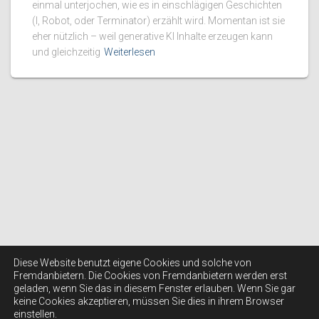
einmal unterjochen, wie es in einschlägigen Geschichten
(I, Robot, oder Terminator) erzählt wird. Momentan ist sie
eher nützlich – weil generative KI Inhalte erzeugen kann
und gleichzeitig
Weiterlesen
Diese Website benutzt eigene Cookies und solche von
Fremdanbietern. Die Cookies von Fremdanbietern werden erst
geladen, wenn Sie das in diesem Fenster erlauben. Wenn Sie gar
keine Cookies akzeptieren, müssen Sie dies in ihrem Browser
einstellen.