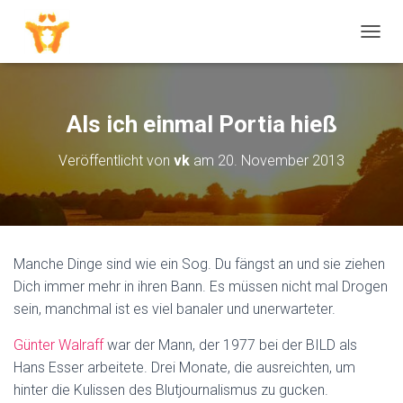
N
A
V
I
G
Als ich einmal Portia hieß
A
T
Veröffentlicht von
vk
am
20. November 2013
I
O
N
U
M
S
Manche Dinge sind wie ein Sog. Du fängst an und sie ziehen
C
H
Dich immer mehr in ihren Bann. Es müssen nicht mal Drogen
A
sein, manchmal ist es viel banaler und unerwarteter.
L
T
Günter Walraff
war der Mann, der 1977 bei der BILD als
E
Hans Esser arbeitete. Drei Monate, die ausreichten, um
N
hinter die Kulissen des Blutjournalismus zu gucken.