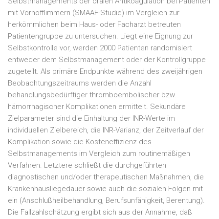
Selbstmanagements der oralen Antikoagulation bei Patienten
mit Vorhofflimmern (SMAAF-Studie) im Vergleich zur
herkömmlichen beim Haus- oder Facharzt betreuten
Patientengruppe zu untersuchen. Liegt eine Eignung zur
Selbstkontrolle vor, werden 2000 Patienten randomisiert
entweder dem Selbstmanagement oder der Kontrollgruppe
zugeteilt. Als primäre Endpunkte während des zweijährigen
Beobachtungszeitraums werden die Anzahl
behandlungsbedürftiger thromboembolischer bzw.
hämorrhagischer Komplikationen ermittelt. Sekundäre
Zielparameter sind die Einhaltung der INR-Werte im
individuellen Zielbereich, die INR-Varianz, der Zeitverlauf der
Komplikation sowie die Kosteneffizienz des
Selbstmanagements im Vergleich zum routinemäßigen
Verfahren. Letztere schließt die durchgeführten
diagnostischen und/oder therapeutischen Maßnahmen, die
Krankenhausliegedauer sowie auch die sozialen Folgen mit
ein (Anschlußheilbehandlung, Berufsunfähigkeit, Berentung).
Die Fallzahlschätzung ergibt sich aus der Annahme, daß