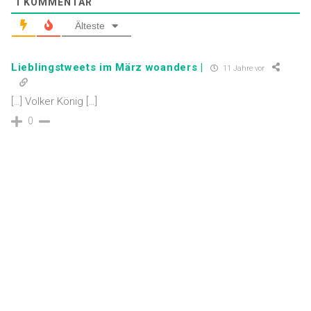
1
KOMMENTAR
Älteste
Lieblingstweets im März woanders |
11 Jahre vor
[…] Volker König […]
0