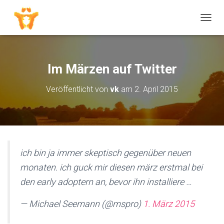
N
A
V
I
G
Im Märzen auf Twitter
A
T
Veröffentlicht von
vk
am
2. April 2015
I
O
N
U
M
S
C
ich bin ja immer skeptisch gegenüber neuen
H
monaten. ich guck mir diesen märz erstmal bei
A
L
den early adoptern an, bevor ihn installiere …
T
E
— Michael Seemann (@mspro)
1. März 2015
N