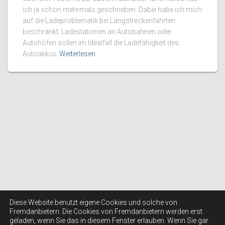
ich ja schon mehrmals geschrieben. Dabei habe ich mich
auf die Ladeproblematik bei Langstreckenfahrten
beschränkt. Ladestationen an Autobahnen oder
Autohöfen sollen im Idealfall die Ladefähigkeit des
Autoakkus
Weiterlesen
Diese Website benutzt eigene Cookies und solche von
Fremdanbietern. Die Cookies von Fremdanbietern werden erst
geladen, wenn Sie das in diesem Fenster erlauben. Wenn Sie gar