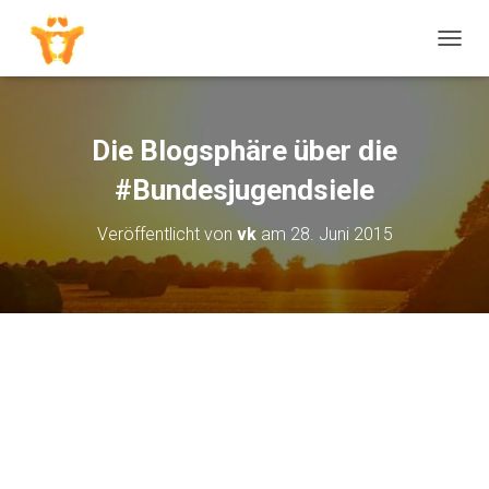
N
A
V
I
G
Die Blogsphäre über die
A
T
#Bundesjugendsiele
I
O
Veröffentlicht von
vk
am
28. Juni 2015
N
U
M
S
C
H
A
L
T
E
N