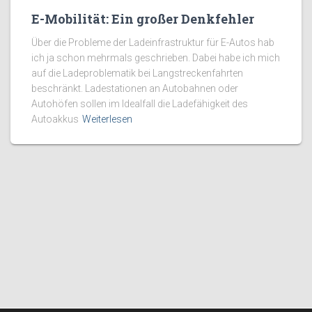
E-Mobilität: Ein großer Denkfehler
Über die Probleme der Ladeinfrastruktur für E-Autos hab
ich ja schon mehrmals geschrieben. Dabei habe ich mich
auf die Ladeproblematik bei Langstreckenfahrten
beschränkt. Ladestationen an Autobahnen oder
Autohöfen sollen im Idealfall die Ladefähigkeit des
Autoakkus
Weiterlesen