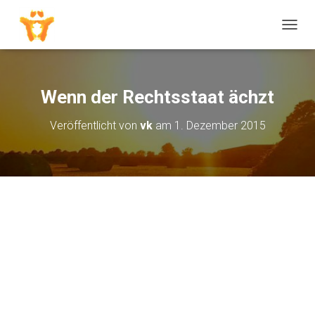
N
A
V
I
G
Wenn der Rechtsstaat ächzt
A
T
Veröffentlicht von
vk
am
1. Dezember 2015
I
O
N
U
M
S
C
H
A
L
T
E
N