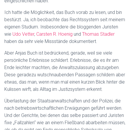
eingeschlichen haben.
Ich hatte die Möglichkeit, das Buch vorab zu lesen, und bin
bestürzt. Ja, ich beobachte das Rechtssystem seit meinem
eigenen Studium. Insbesondere die bloggenden Juristen
wie
Udo Vetter
,
Carsten R. Hoenig
und
Thomas Stadler
haben da sehr viele Missstände dokumentiert.
Aber Anjas Buch ist bedrückend, gerade, weil sie viele
persönliche Erlebnisse schildert. Erlebnisse, die es ihr am
Ende leichter machten, die Anwaltszulassung abzugeben.
Diese geradezu wutschnaubenden Passagen schildern aber
etwas, das man, wenn man mal einen kurzen Blick hinter die
Kulissen wirft, als Alltag im Justizsystem erkennt.
Überlastung der Staatsanwaltschaften und der Polizei, die
nach betriebswirtschaftlichen Erwägungen geführt werden.
Und der Gerichte, bei denen das selbe passiert und Juristen
fixe „Fallzahlen“ wie an einem Fließband abarbeiten müssen,
als ob da nicht am Ende menschliche Schicksale von