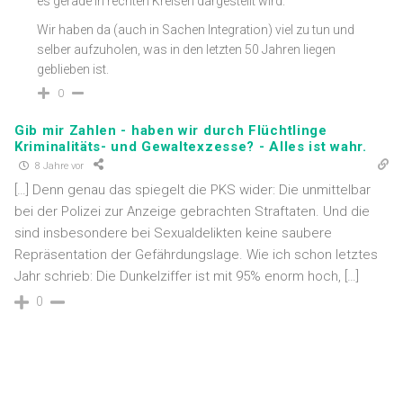
es gerade in rechten Kreisen dargestellt wird.
Wir haben da (auch in Sachen Integration) viel zu tun und
selber aufzuholen, was in den letzten 50 Jahren liegen
geblieben ist.
0
Gib mir Zahlen - haben wir durch Flüchtlinge
Kriminalitäts- und Gewaltexzesse? - Alles ist wahr.
8 Jahre vor
[…] Denn genau das spiegelt die PKS wider: Die unmittelbar
bei der Polizei zur Anzeige gebrachten Straftaten. Und die
sind insbesondere bei Sexualdelikten keine saubere
Repräsentation der Gefährdungslage. Wie ich schon letztes
Jahr schrieb: Die Dunkelziffer ist mit 95% enorm hoch, […]
0