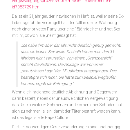
vergewaltigungsprozess-opfer-haette-fliehen-koennen-
id7083729.html
Da ist ein 31jähriger, der inzwischen in Haft ist, weil er seine Ex-
Lebensgefährtin verprügelt hat. Der fällt in seiner Wohnung
nach einer privaten Party über eine 15jährige her und hat Sex
mit ihr, obwohl sie „nein“ gesagt hat.
„Sie habe ihm aber damals nicht deutlich genug gemacht,
dass sie keinen Sex wolle. Deshalb könne man den 31-
jährigen nicht verurteilen. Von einem „Grenzbereich“
spricht die Richterin. Die Anklage war von einer
„schutzlosen Lage“ der 15-Jährigen ausgegangen. Das
bestätigte sich nicht. Sie hätte zum Beispiel weglaufen
können, ergab die Befragung.“
Wenn die hinreichend deutliche Ablehnung und Gegenwehr
darin besteht, neben der unausweichlichen Vergewaltigung
das Risiko weiterer Schmerzen und körperlicher Schäden auf
sich zu nehmen, allein, damit der Täter bestraft werden kann,
ist das legalisierte Rape Culture.
Die hier notwendigen Gesetzesänderungen sind unabhängig