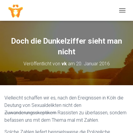
N
A
V
I
G
Doch die Dunkelziffer sieht man
A
T
nicht
I
O
Veröffentlicht von
vk
am
20. Januar 2016
N
U
M
S
C
H
Vielleicht schaffen wir es, nach den Ereignissen in Köln die
A
Deutung von Sexualdelikten nicht den
L
T
Zuwanderungsskeptikern
Rassisten zu überlassen, sondern
E
befassen uns mit dem Thema mal mit Zahlen.
N
Solche Zahlen liefert beispielsweise die Polizeiliche