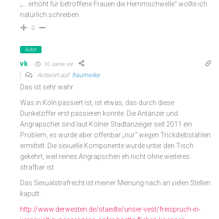
„… erhöht für betroffene Frauen die Hemmschwelle“ wollte ich
natürlich schreiben.
0
Autor
vk
10 Jahre vor
Antwort auf
fraumeike
Das ist sehr wahr.
Was in Köln passiert ist, ist etwas, das durch diese
Dunkelziffer erst passieren konnte. Die Antänzer und
Angrapscher sind laut Kölner Stadtanzeiger seit 2011 ein
Problem, es wurde aber offenbar „nur“ wegen Trickdiebstählen
ermittelt. Die sexuelle Komponente wurde unter den Tisch
gekehrt, weil reines Angrapschen eh nicht ohne weiteres
strafbar ist.
Das Sexualstrafrecht ist meiner Meinung nach an vielen Stellen
kaputt:
http://www.derwesten.de/staedte/unser-vest/freispruch-in-