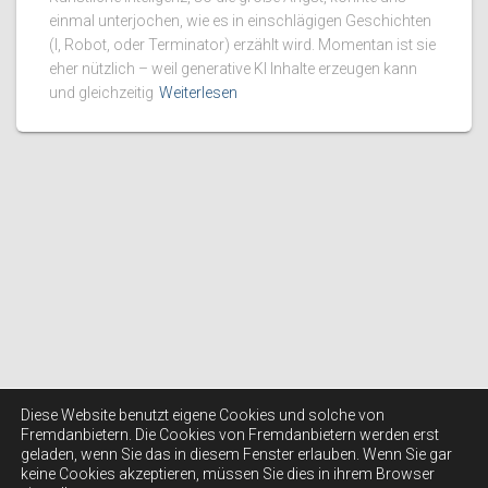
einmal unterjochen, wie es in einschlägigen Geschichten
(I, Robot, oder Terminator) erzählt wird. Momentan ist sie
eher nützlich – weil generative KI Inhalte erzeugen kann
und gleichzeitig
Weiterlesen
Diese Website benutzt eigene Cookies und solche von
Fremdanbietern. Die Cookies von Fremdanbietern werden erst
geladen, wenn Sie das in diesem Fenster erlauben. Wenn Sie gar
keine Cookies akzeptieren, müssen Sie dies in ihrem Browser