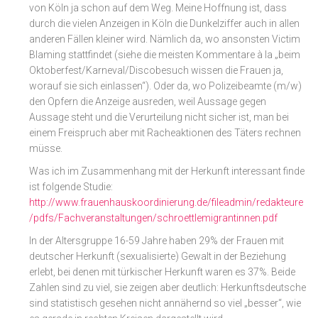
von Köln ja schon auf dem Weg. Meine Hoffnung ist, dass
durch die vielen Anzeigen in Köln die Dunkelziffer auch in allen
anderen Fällen kleiner wird. Nämlich da, wo ansonsten Victim
Blaming stattfindet (siehe die meisten Kommentare à la „beim
Oktoberfest/Karneval/Discobesuch wissen die Frauen ja,
worauf sie sich einlassen“). Oder da, wo Polizeibeamte (m/w)
den Opfern die Anzeige ausreden, weil Aussage gegen
Aussage steht und die Verurteilung nicht sicher ist, man bei
einem Freispruch aber mit Racheaktionen des Täters rechnen
müsse.
Was ich im Zusammenhang mit der Herkunft interessant finde
ist folgende Studie:
http://www.frauenhauskoordinierung.de/fileadmin/redakteure
/pdfs/Fachveranstaltungen/schroettlemigrantinnen.pdf
In der Altersgruppe 16-59 Jahre haben 29% der Frauen mit
deutscher Herkunft (sexualisierte) Gewalt in der Beziehung
erlebt, bei denen mit türkischer Herkunft waren es 37%. Beide
Zahlen sind zu viel, sie zeigen aber deutlich: Herkunftsdeutsche
sind statistisch gesehen nicht annähernd so viel „besser“, wie