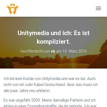
N
A
V
I
G
Unitymedia und ich: Es ist
A
T
kompliziert.
I
O
Veröffentlicht von
vk
am
10. März 2016
N
U
M
S
C
H
Ich bin kein Kunde von Unitymedia und war es nie. Auch
A
nicht von ish oder Kabel Deutschland. Aber das muss ich
L
T
alle paar Jahre neu erklären.
E
N
Es war ungefähr 2000. Meine damallige Parterin und ich
lebten in einer Doppelhaushälfte, die ihr gehörte. Ich war