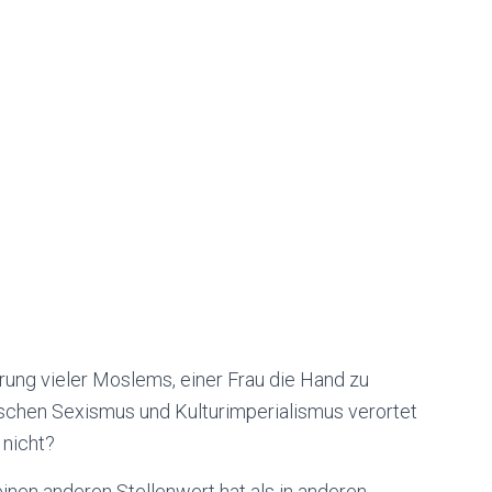
erung vieler Moslems, einer Frau die Hand zu
wischen Sexismus und Kulturimperialismus verortet
nicht?
nen anderen Stellenwert hat als in anderen