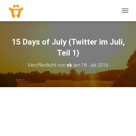
N
A
V
I
G
15 Days of July (Twitter im Juli,
A
T
Teil 1)
I
O
Veröffentlicht von
vk
am
18. Juli 2016
N
U
M
S
C
H
A
L
T
E
N