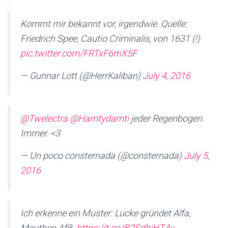
Kommt mir bekannt vor, irgendwie. Quelle:
Friedrich Spee, Cautio Criminalis, von 1631 (!)
pic.twitter.com/FRTxF6mX5F
— Gunnar Lott (@HerrKaliban)
July 4, 2016
@Twelectra
@Hamtydamti
jeder Regenbogen.
Immer. <3
— Un poco consternada (@consternada)
July 5,
2016
Ich erkenne ein Muster: Lucke gründet Alfa,
Meuthen Afβ.
https://t.co/B2SdhjHT4v