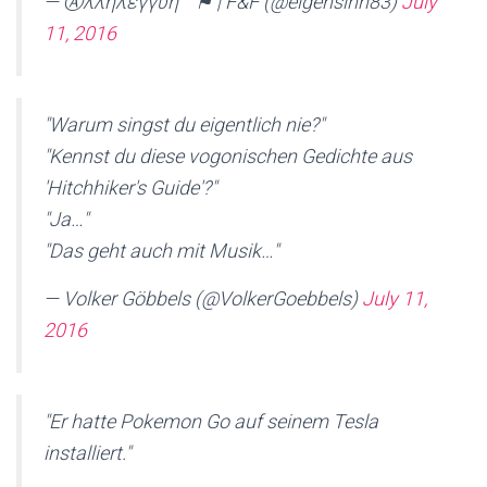
— Ⓐλληλεγγύη™ ⚑ | F&F (@eigensinn83)
July
11, 2016
"Warum singst du eigentlich nie?"
"Kennst du diese vogonischen Gedichte aus
'Hitchhiker's Guide'?"
"Ja…"
"Das geht auch mit Musik…"
— Volker Göbbels (@VolkerGoebbels)
July 11,
2016
"Er hatte Pokemon Go auf seinem Tesla
installiert."