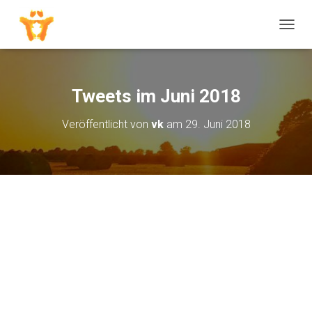
N
A
V
I
G
Tweets im Juni 2018
A
T
Veröffentlicht von
vk
am
29. Juni 2018
I
O
N
U
M
S
C
H
A
L
T
E
N