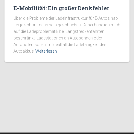
E-Mobilität: Ein großer Denkfehler
Über die Probleme der Ladeinfrastruktur für E-Autos hab
ich ja schon mehrmals geschrieben. Dabei habe ich mich
auf die Ladeproblematik bei Langstreckenfahrten
beschränkt. Ladestationen an Autobahnen oder
Autohöfen sollen im Idealfall die Ladefähigkeit des
Autoakkus
Weiterlesen