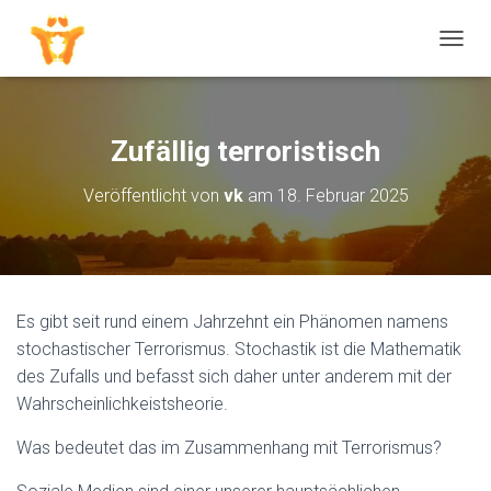
N
A
V
I
G
Zufällig terroristisch
A
T
Veröffentlicht von
vk
am
18. Februar 2025
I
O
N
U
M
S
Es gibt seit rund einem Jahrzehnt ein Phänomen namens
C
H
stochastischer Terrorismus. Stochastik ist die Mathematik
A
des Zufalls und befasst sich daher unter anderem mit der
L
Wahrscheinlichkeistsheorie.
T
E
Was bedeutet das im Zusammenhang mit Terrorismus?
N