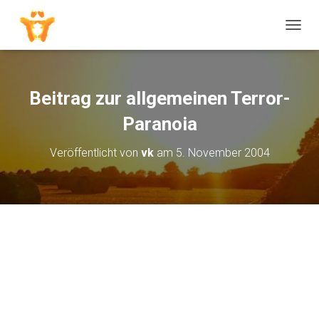
N
A
V
I
G
Beitrag zur allgemeinen Terror-
A
T
Paranoia
I
O
Veröffentlicht von
vk
am
5. November 2004
N
U
M
S
C
H
A
L
T
E
N