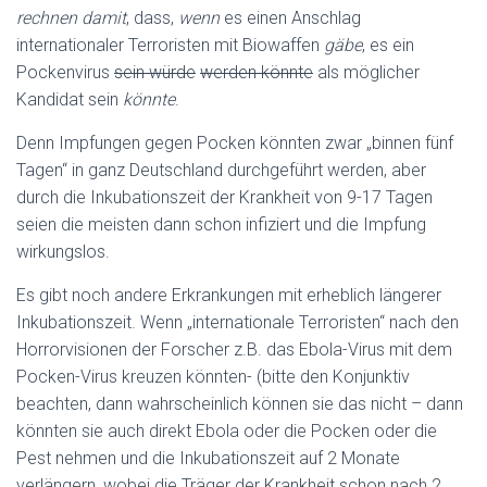
rechnen damit
, dass,
wenn
es einen Anschlag
internationaler Terroristen mit Biowaffen
gäbe
, es ein
Pockenvirus
sein würde
werden könnte
als möglicher
Kandidat sein
könnte
.
Denn Impfungen gegen Pocken könnten zwar „binnen fünf
Tagen“ in ganz Deutschland durchgeführt werden, aber
durch die Inkubationszeit der Krankheit von 9-17 Tagen
seien die meisten dann schon infiziert und die Impfung
wirkungslos.
Es gibt noch andere Erkrankungen mit erheblich längerer
Inkubationszeit. Wenn „internationale Terroristen“ nach den
Horrorvisionen der Forscher z.B. das Ebola-Virus mit dem
Pocken-Virus kreuzen könnten- (bitte den Konjunktiv
beachten, dann wahrscheinlich können sie das nicht – dann
könnten sie auch direkt Ebola oder die Pocken oder die
Pest nehmen und die Inkubationszeit auf 2 Monate
verlängern, wobei die Träger der Krankheit schon nach 2