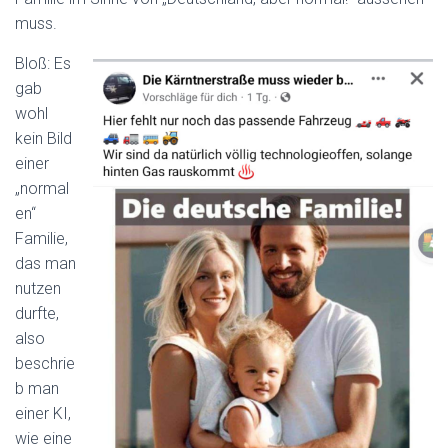
muss.
Bloß: Es
gab
wohl
kein Bild
einer
„normal
en“
Familie,
das man
nutzen
durfte,
also
beschrie
b man
einer KI,
wie eine