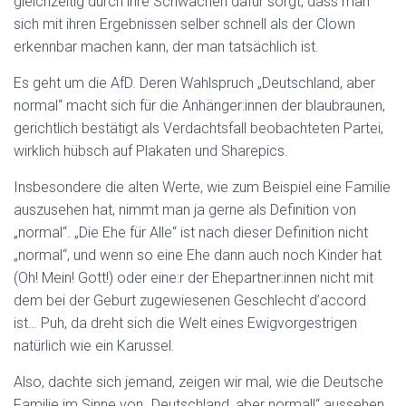
gleichzeitig durch ihre Schwächen dafür sorgt, dass man
sich mit ihren Ergebnissen selber schnell als der Clown
erkennbar machen kann, der man tatsächlich ist.
Es geht um die AfD. Deren Wahlspruch „Deutschland, aber
normal“ macht sich für die Anhänger:innen der blaubraunen,
gerichtlich bestätigt als Verdachtsfall beobachteten Partei,
wirklich hübsch auf Plakaten und Sharepics.
Insbesondere die alten Werte, wie zum Beispiel eine Familie
auszusehen hat, nimmt man ja gerne als Definition von
„normal“. „Die Ehe für Alle“ ist nach dieser Definition nicht
„normal“, und wenn so eine Ehe dann auch noch Kinder hat
(Oh! Mein! Gott!) oder eine:r der Ehepartner:innen nicht mit
dem bei der Geburt zugewiesenen Geschlecht d’accord
ist… Puh, da dreht sich die Welt eines Ewigvorgestrigen
natürlich wie ein Karussel.
Also, dachte sich jemand, zeigen wir mal, wie die Deutsche
Familie im Sinne von „Deutschland, aber normal!“ aussehen