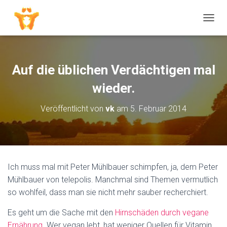
N
A
V
I
G
Auf die üblichen Verdächtigen mal
A
T
wieder.
I
O
Veröffentlicht von
vk
am
5. Februar 2014
N
U
M
S
C
H
Ich muss mal mit Peter Mühlbauer schimpfen, ja, dem Peter
A
Mühlbauer von telepolis. Manchmal sind Themen vermutlich
L
T
so wohlfeil, dass man sie nicht mehr sauber recherchiert.
E
N
Es geht um die Sache mit den
Hirnschäden durch vegane
Ernährung
. Wer vegan lebt, hat weniger Quellen für Vitamin