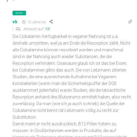
Autor
vk
12 Jahre vor
Antwort auf
FB
Die Cobalamin-Verfügbarkeit in veganer Nahrung ist u.a.
deshalb umstritten, weil ja am Ende die Resorption zählt. Nicht
alle Cobalamine können resorbiert werden und manchmal
sind in der Nahrung auch wieder Substanzen, die die
Resorption verhindern. Oxalsäure glaub ich ist das bei Eisen,
bei Cobalaminen gibts das auch. Die von Leitzmann zitierten
Studien, die eine ausreichende Aufnahme bei Veganern
konstatierten (wenn man die Sicherheitspuffer der DGE
ausklammert jedenfalls) waren Studien, die die tatsächliche
Resorption anhand des Blutserums ermittelt haben, also recht
zuverlässig. Da man (wie ich ja auch schrieb) die Quelle der
Cobalamine nicht kennt rät Leitzmann völlig zu recht zur
Substitution.
Damit meint er nicht ausdrücklich, B12-Pillen futtern zu
müssen. In Großbritannien werden in Produkte, die auf