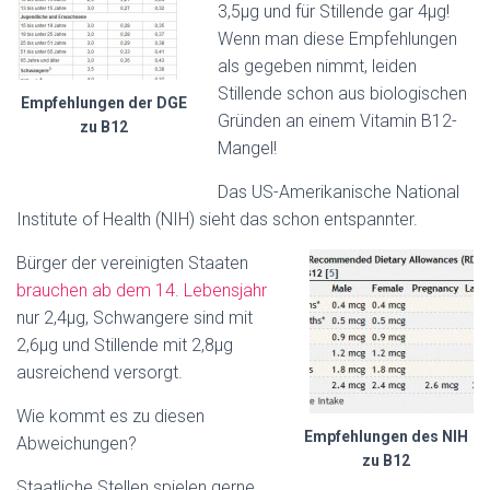
3,5µg und für Stillende gar 4µg!
Wenn man diese Empfehlungen
als gegeben nimmt, leiden
Stillende schon aus biologischen
Empfehlungen der DGE
Gründen an einem Vitamin B12-
zu B12
Mangel!
Das US-Amerikanische National
Institute of Health (NIH) sieht das schon entspannter.
Bürger der vereinigten Staaten
brauchen ab dem 14. Lebensjahr
nur 2,4µg, Schwangere sind mit
2,6µg und Stillende mit 2,8µg
ausreichend versorgt.
Wie kommt es zu diesen
Empfehlungen des NIH
Abweichungen?
zu B12
Staatliche Stellen spielen gerne