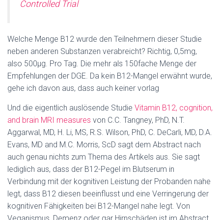
Controlled Trial
Welche Menge B12 wurde den Teilnehmern dieser Studie
neben anderen Substanzen verabreicht? Richtig, 0,5mg,
also 500µg. Pro Tag. Die mehr als 150fache Menge der
Empfehlungen der DGE. Da kein B12-Mangel erwähnt wurde,
gehe ich davon aus, dass auch keiner vorlag
Und die eigentlich auslösende Studie
Vitamin B12, cognition,
and brain MRI measures
von C.C. Tangney, PhD, N.T.
Aggarwal, MD, H. Li, MS, R.S. Wilson, PhD, C. DeCarli, MD, D.A.
Evans, MD and M.C. Morris, ScD sagt dem Abstract nach
auch genau nichts zum Thema des Artikels aus. Sie sagt
lediglich aus, dass der B12-Pegel im Blutserum in
Verbindung mit der kognitiven Leistung der Probanden nahe
legt, dass B12 diesen beeinflusst und eine Verringerung der
kognitiven Fähigkeiten bei B12-Mangel nahe legt. Von
Veganismus, Demenz oder gar Hirnschäden ist im Abstract