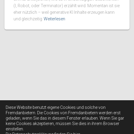
(I, Robot, oder Terminator) erzählt wird. Momentan ist sie
eher nützlich – weil generative KI Inhalte erzeugen kann
und gleichzeitig
Weiterlesen
Diese Website benutzt eigene Cookies und solche von
Fremdanbietern. Die Cookies von Fremdanbietern werden erst
geladen, wenn Sie das in diesem Fenster erlauben. Wenn Sie gar
keine Cookies akzeptieren, müssen Sie dies in ihrem Browser
einstellen.