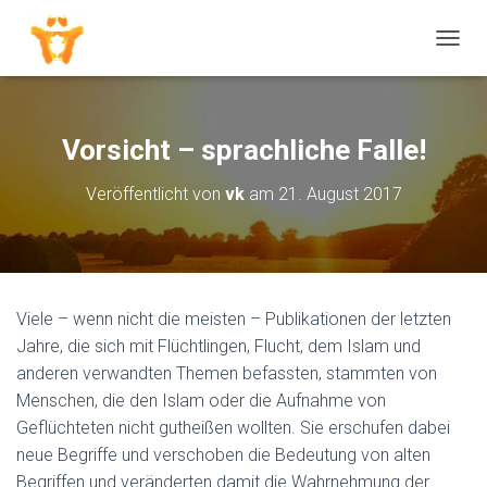
N
A
V
I
G
Vorsicht – sprachliche Falle!
A
T
Veröffentlicht von
vk
am
21. August 2017
I
O
N
U
M
S
Viele – wenn nicht die meisten – Publikationen der letzten
C
H
Jahre, die sich mit Flüchtlingen, Flucht, dem Islam und
A
anderen verwandten Themen befassten, stammten von
L
Menschen, die den Islam oder die Aufnahme von
T
Geflüchteten nicht gutheißen wollten. Sie erschufen dabei
E
N
neue Begriffe und verschoben die Bedeutung von alten
Begriffen und veränderten damit die Wahrnehmung der