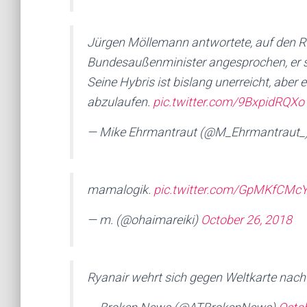
Jürgen Möllemann antwortete, auf den Rü
Bundesaußenminister angesprochen, er s
Seine Hybris ist bislang unerreicht, aber 
abzulaufen.
pic.twitter.com/9BxpidRQXo
— Mike Ehrmantraut (@M_Ehrmantraut_
mamalogik.
pic.twitter.com/GpMKfCMc
— m. (@ohaimareiki)
October 26, 2018
Ryanair wehrt sich gegen Weltkarte nach 