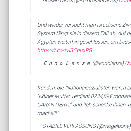
— Broken News (@ATBrokenNews)
Octob
Und wieder versucht man israelische Zivi
System fängt sie in diesem Fall ab. Auf 
Ägypten weiterhin geschlossen, um besser
https://t.co/rvjSCpuxPG
— Ｅｎｎｏ Ｌｅｎｚｅ (@ennolenze)
Oc
Kunden, die "Nationalsozialisten waren
"Kölner Mutter verdient 8234,89€ monatli
GARANTIERT!!" und "Ich schenke Ihnen 10
mache!!!"
— STABILE VERFASSUNG (@mogelpony