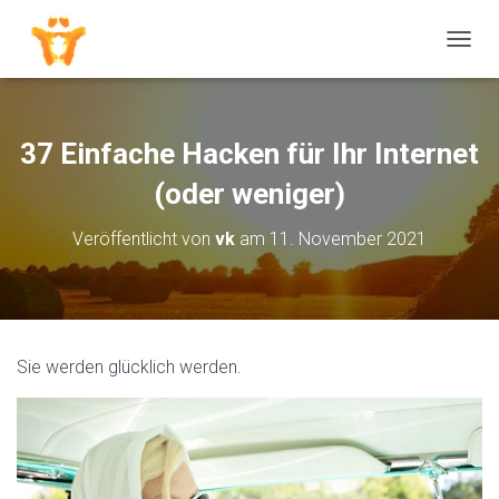
N
A
V
I
G
37 Einfache Hacken für Ihr Internet
A
T
(oder weniger)
I
O
Veröffentlicht von
vk
am
11. November 2021
N
U
M
S
C
H
Sie werden glücklich werden.
A
L
T
E
N