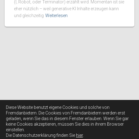
(I, Robot, oder Terminator) erzählt wird. Momentan ist sie
eher nützlich – weil generative KI Inhalte erzeugen kann
und gleichzeitig
Weiterlesen
Diese Website benutzt eigene Cookies und solche von
Fremdanbietern. Die Cookies von Fremdanbietern werden erst
geladen, wenn Sie das in diesem Fenster erlauben. Wenn Sie gar
keine Cookies akzeptieren, müssen Sie dies in ihrem Browser
einstellen.
Die Datenschutzerklärung finden Sie
hier
.