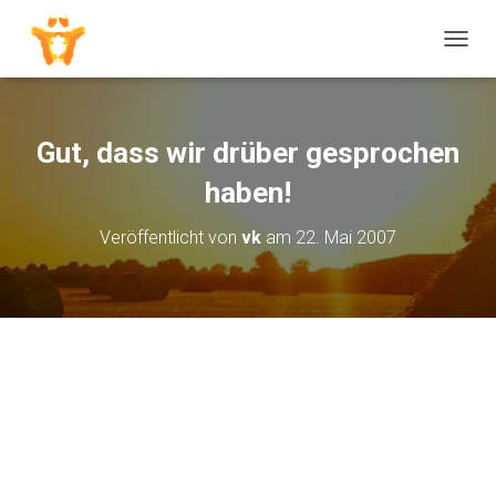
N
A
V
I
G
Gut, dass wir drüber gesprochen
A
T
haben!
I
O
Veröffentlicht von
vk
am
22. Mai 2007
N
U
M
S
C
H
A
L
T
E
N