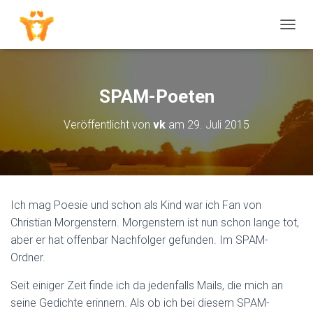
N
A
V
I
G
SPAM-Poeten
A
T
Veröffentlicht von
vk
am
29. Juli 2015
I
O
N
U
M
S
Ich mag Poesie und schon als Kind war ich Fan von
C
H
Christian Morgenstern. Morgenstern ist nun schon lange tot,
A
aber er hat offenbar Nachfolger gefunden. Im SPAM-
L
Ordner.
T
E
Seit einiger Zeit finde ich da jedenfalls Mails, die mich an
N
seine Gedichte erinnern. Als ob ich bei diesem SPAM-