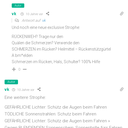
Autor
vk
10 Jahre vor
Antwort auf
vk
Und noch eine neue exclusive Strophe:
RÜCKENWEH? Trage nur den
Quälen die Schmerzen? Verwende den
SCHMERZEN im Rücken? Heilmittel – Rückenstützgürtel
A bm*elden
Schmerzen im Rücken, Hals, Schulter? 100% Hilfe
0
Autor
vk
10 Jahre vor
Eine weitere Strophe:
GEFÄHRLICHE Lichter: Schütz die Augen beim Fahren
TÖDLICHE Sonnenstrahlen: Schutz beim Fahren
GEFÄHRLICHE Lichter: Schütz die Augen beim Fahren »
Gegen BLENDENDEN Sonnenschein: Sonnenbrille fürs Fahren