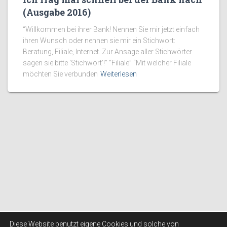
(Ausgabe 2016)
“Willkommen bei ihrer Bank! Nennen Sie mir jetzt einfach
ihren Wunsch oder nennen sie mir ein Stichwort:
Beratung, Filiale, Internet. Zur Ansage aller Stichwörter
sagen sie bitte ‘Stichwort’!” “Filiale” “Mit welcher Filiale
möchten Sie verbunden
Weiterlesen
Diese Website benutzt eigene Cookies und solche von