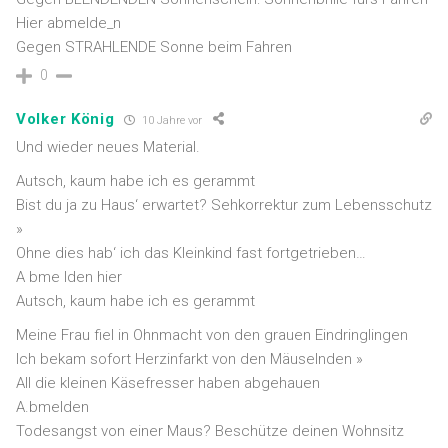
Hier abmelde_n
Gegen STRAHLENDE Sonne beim Fahren
0
Volker König
10 Jahre vor
Und wieder neues Material.
Autsch, kaum habe ich es gerammt
Bist du ja zu Haus‘ erwartet? Sehkorrektur zum Lebensschutz
»
Ohne dies hab‘ ich das Kleinkind fast fortgetrieben…
A bme lden hier
Autsch, kaum habe ich es gerammt
Meine Frau fiel in Ohnmacht von den grauen Eindringlingen
Ich bekam sofort Herzinfarkt von den Mäuselnden »
All die kleinen Käsefresser haben abgehauen
A.bmelden
Todesangst von einer Maus? Beschütze deinen Wohnsitz